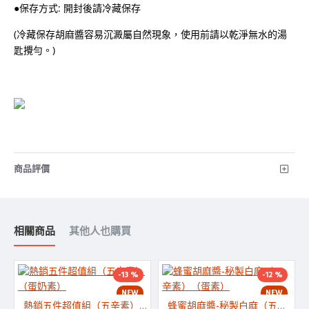
●保存方式: 開封後請冷藏保存
(冷藏保存胡麻醬容易沉澱屬自然現象，使用前請以乾淨無水的湯
匙攪勻。)
商品評價
相關商品
其他人也購買
-13 %
-12 %
NEW
NEW
熱銷五件超值組（五辛素）（蛋奶素）
蜂蜜胡麻醬-秘製白麻（五辛素）（蛋素）