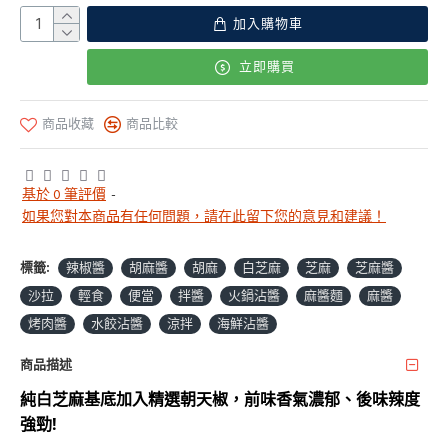
加入購物車
立即購買
商品收藏
商品比較
基於 0 筆評價
-
如果您對本商品有任何問題，請在此留下您的意見和建議！
標籤:
辣椒醬
胡麻醬
胡麻
白芝麻
芝麻
芝麻醬
沙拉
輕食
便當
拌醬
火鍋沾醬
麻醬麵
麻醬
烤肉醬
水餃沾醬
涼拌
海鮮沾醬
商品描述
純白芝麻基底加入精選朝天椒，前味香氣濃郁、後味辣度
強勁!