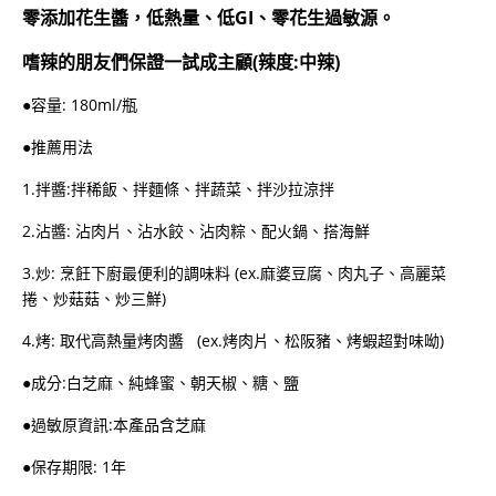
零添加花生醬，低熱量、低GI、零花生過敏源。
嗜辣的朋友們保證一試成主顧(辣度:中辣)
●
容量: 180ml/瓶
●推薦用法
1.拌醬:拌稀飯、拌麵條、拌蔬菜、拌沙拉涼拌
2.沾醬: 沾肉片、沾水餃、沾肉粽、配火鍋、搭海鮮
3.炒: 烹飪下廚最便利的調味料 (ex.麻婆豆腐、肉丸子、高麗菜
捲、炒菇菇、炒三鮮)
4.烤: 取代高熱量烤肉醬 (ex.烤肉片、松阪豬、烤蝦超對味呦)
●成分:白芝麻、純蜂蜜、朝天椒、糖、鹽
●過敏原資訊:本產品含芝麻
●保存期限: 1年