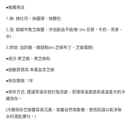
●推薦用法
1.抹: 抹吐司、抹饅頭、抹麵包
2.泡: 超越市售芝麻醬，沖泡飲品不結塊! (ex.豆漿、牛奶、燕麥、
水)
3.烘焙: 加奶酪、做甜點(ex.芝麻布丁、芝麻蛋糕)
●成分:黑芝麻、黑芝麻粒
●過敏原資訊:本產品含芝麻
●保存期限: 1年
●保存方式: 建議常溫存放於陰涼處，若環境溫度過高或溫差大則冷
藏保存。
(冷藏保存芝麻醬容易沉澱，皆屬自然現象喔，使用前請以乾淨無
水的湯匙攪勻。)