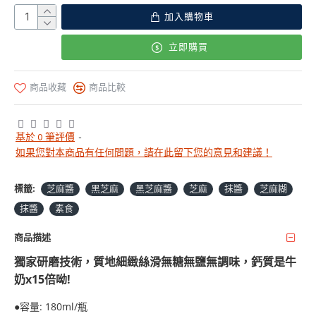
加入購物車
立即購買
商品收藏
商品比較
基於 0 筆評價
-
如果您對本商品有任何問題，請在此留下您的意見和建議！
標籤:
芝麻醬
黑芝麻
黑芝麻醬
芝麻
抹醬
芝麻糊
抹醬
素食
商品描述
獨家研磨技術，質地細緻絲滑無糖無鹽無調味，鈣質是牛
奶x15倍呦!
●
容量:
180ml/瓶