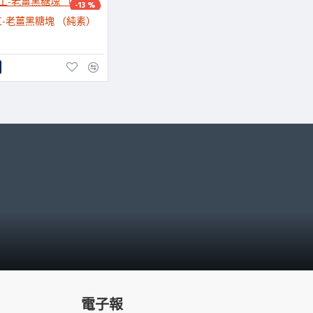
-13 %
-老薑黑糖塊 （純素）
電子報