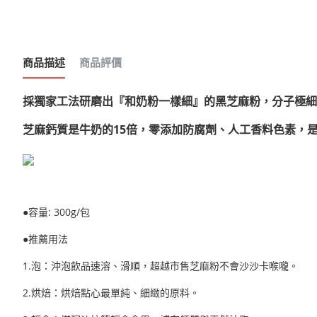
商品描述
商品評價
採獨家工法研磨出『和奶粉一樣細』的黑芝麻粉，分子極細
芝麻鈣質是牛奶的15倍，零添加防腐劑、人工香料色素，
●
容量:
300g/包
●推薦用法
1.泡：沖泡飲品速溶、滑順，超越市售芝麻粉不會沙沙卡喉嚨。
2.烘焙：烘焙點心最單純、細緻的原料。