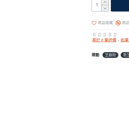
商品收藏
商
基於 0 筆評價
-
如果
標籤:
芝麻粉
黑