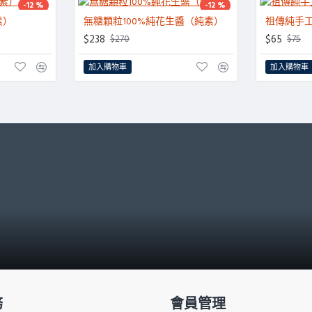
-12 %
-12 %
素）
無糖顆粒100%純花生醬（純素）
祖傳純手工
HOT
HOT
$238
$65
$270
$75
加入購物車
加入購物車
務
會員管理