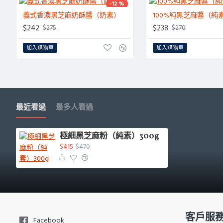
-12 %
義式香濃黑芝麻奶酥醬（奶素）
100%純黑芝麻醬（純
HOT
$242
$238
$275
$270
加入購物車
加入購物車
最近看過
最多人看過
極細黑芝麻粉（純素）300g
$415
$470
客戶服
Facebook