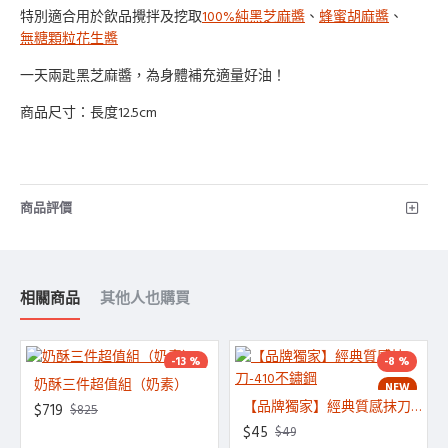
特別適合用於飲品攪拌及挖取
100%純黑芝麻醬
、
蜂蜜胡麻醬
、
無糖顆粒花生醬
一天兩匙黑芝麻醬，為身體補充適量好油！
商品尺寸：長度12.5cm
商品評價
相關商品
其他人也購買
-13 %
-8 %
奶酥三件超值組（奶素）
NEW
NEW
【品牌獨家】經典質感抹刀-410不鏽鋼
$719
$825
$45
$49