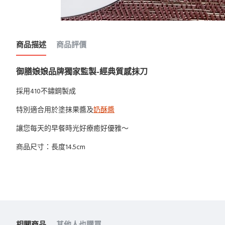
商品描述
商品評價
御膳娘娘品牌獨家監製-經典質感抹刀
採用410不鏽鋼製成
特別適合用於塗抹果醬及
奶酥醬
讓您每天的早餐時光好療癒好優雅～
商品尺寸：長度14.5cm
相關商品
其他人也購買