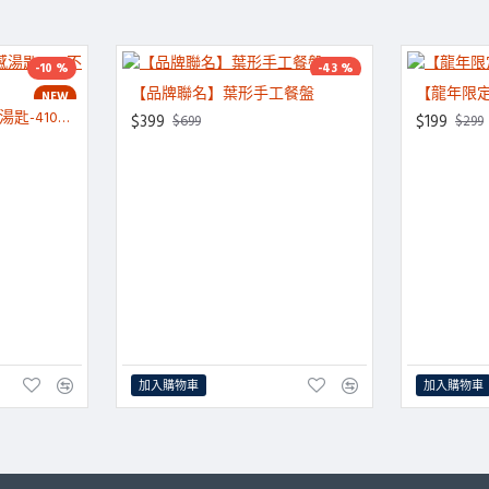
-10 %
-43 %
【品牌聯名】葉形手工餐盤
【龍年限
NEW
NEW
【品牌獨家】經典質感湯匙-410不鏽鋼
$399
$199
$699
$299
加入購物車
加入購物車