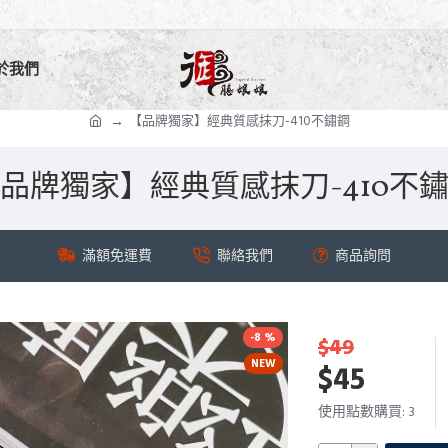
於我們
【品牌獨家】經典質感抹刀-410不鏽鋼
品牌獨家】經典質感抹刀-410不
滿額免運費
聯絡我們
商品詢問
-8 %
$49
NEW
$45
使用點數購買: 3