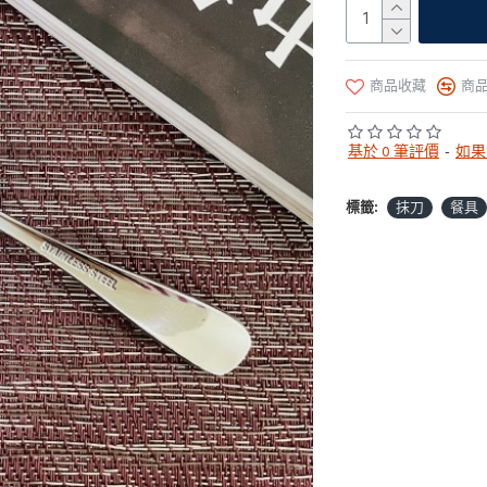
商品收藏
商
基於 0 筆評價
-
如果
標籤:
抹刀
餐具