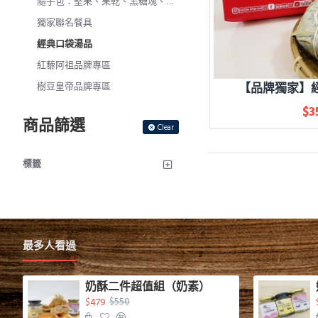
隨手包：堅果、果乾、黑糖塊、紹興梅
獨家聯名餐具
經典口袋湯品
紅藜阿祖品牌專區
樹豆皇帝品牌專區
【品牌獨家】
$3
商品篩選
Clear
標籤
最多人看過
奶酥二件超值組（奶素）
$479
$550