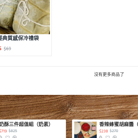
經典質感保冷禮袋
5
$69
沒有更多商品了
奶酥三件超值組（奶素）
香辣蜂蜜胡麻醬
$719
$238
$825
$270