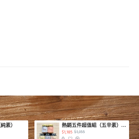
（純素）
熱銷五件超值組（五辛素）（蛋奶素）
$1,185
$1,355