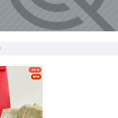
較
-49 %
NEW