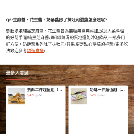
Q6:芝麻醬、花生醬、奶酥醬除了抹吐司還能怎麼吃呢?
御膳娘娘純黑芝麻醬、花生醬皆為無糖無鹽無添加,是您入菜料理
的好幫手喔!純黑芝麻醬超細緻絲滑的質地還能沖泡飲品,一瓶多用
好方便。奶酥醬系列除了抹吐司/貝果,更是點心烘焙的神醬!(更多吃
法歡迎參考
精選食譜
)
最多人看過
奶酥二件超值組（奶素）
奶酥三件超值組（奶素）
$479
$719
$550
$825