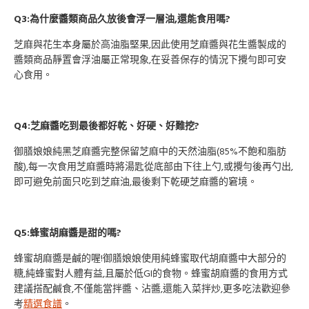
Q3:為什麼醬類商品久放後會浮一層油,還能食用嗎?
芝麻與花生本身屬於高油脂堅果,因此使用芝麻醬與花生醬製成的
醬類商品靜置會浮油屬正常現象,在妥善保存的情況下攪勻即可安
心食用。
Q4:芝麻醬吃到最後都好乾、好硬、好難挖?
御膳娘娘純黑芝麻醬完整保留芝麻中的天然油脂(85%不飽和脂肪
酸),每一次食用芝麻醬時將湯匙從底部由下往上勺,或攪勻後再勺出,
即可避免前面只吃到芝麻油,最後剩下乾硬芝麻醬的窘境。
Q5:蜂蜜胡麻醬是甜的嗎?
蜂蜜胡麻醬是鹹的喔!御膳娘娘使用純蜂蜜取代胡麻醬中大部分的
糖,純蜂蜜對人體有益,且屬於低GI的食物。蜂蜜胡麻醬的食用方式
建議搭配鹹食,不僅能當拌醬、沾醬,還能入菜拌炒,更多吃法歡迎參
考
精選食譜
。