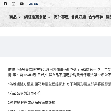
LINE@
商品
網紅推薦食譜
海外專區
會員好康
合作夥伴
關
依據「通訊交易解除權合理例外情事適用準則」第2條第一項:「易
情1事。自105年1月1日起,生鮮食品不適用於消費者保護法第19條,並
*為維護雙方權益,開箱時請全程錄影,如有下列情形請立即與客服聯
1.商品品項與訂單不符
2.運輸過程造成商品瑕疵或毀損