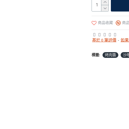
商品收藏
商
基於 0 筆評價
-
如果
標籤:
烤肉醬
沙