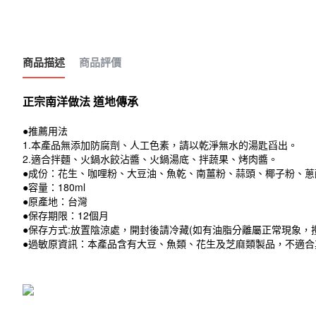
商品描述
商品評價
正宗南洋做法 道地傳承
●推薦用法
1.本產品無添加防腐劑、人工色素，請以乾淨無水的湯匙舀出。
2.適合拌麵、火鍋水餃沾醬、火鍋湯底、拌蔬果、烤肉醬。
●成份：花生、咖哩粉、大豆油、魚乾、南薑粉、蒜頭、椰子粉、蔥
●容量：180ml
●原產地：台灣
●保存期限：12個月
●保存方式:放置陰涼處，開封後請冷藏(如有油脂分離屬正常現象，
●
過敏原資訊：本產品含有大豆、魚類、花生及芝麻類製品，不適合