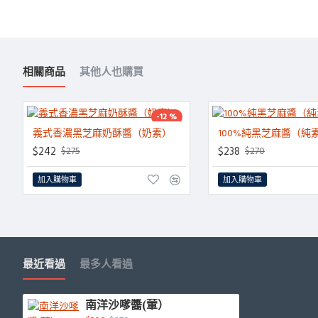
相關商品
其他人也購買
-12 %
義式香濃黑芝麻奶酥醬（奶素）
100%純黑芝麻醬（純
HOT
$242
$238
$275
$270
加入購物車
加入購物車
最近看過
最多人看過
南洋沙嗲醬(葷）