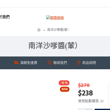
於我們
南洋沙嗲醬(葷）
南洋沙嗲醬(葷）
滿額免運費
聯絡我們
商品詢問
-12 %
$270
NEW
$238
使用點數購買: 22