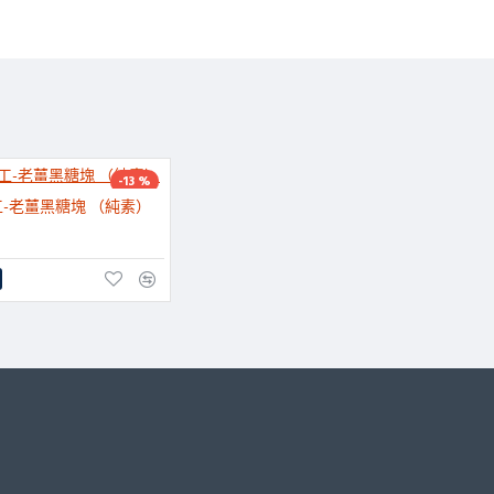
-13 %
-老薑黑糖塊 （純素）