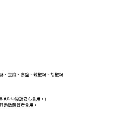
酥、芝麻、食鹽、辣椒粉、胡椒粉
攪拌均勻後請安心食用。)
其過敏體質者食用。